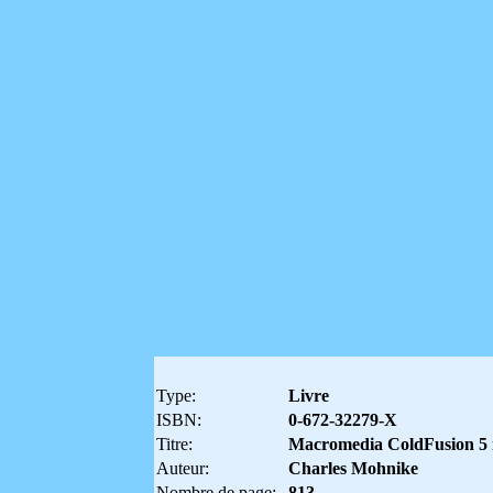
Type:
Livre
ISBN:
0-672-32279-X
Titre:
Macromedia ColdFusion 5 
Auteur:
Charles Mohnike
Nombre de page:
813