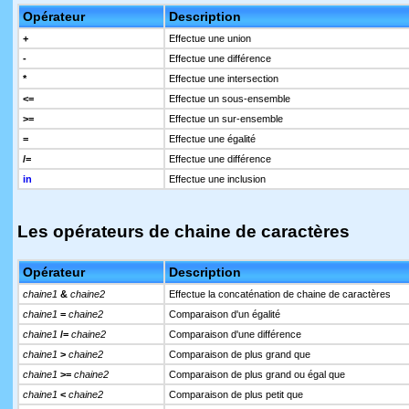
Opérateur
Description
+
Effectue une union
-
Effectue une différence
*
Effectue une intersection
<=
Effectue un sous-ensemble
>=
Effectue un sur-ensemble
=
Effectue une égalité
/=
Effectue une différence
in
Effectue une inclusion
Les opérateurs de chaine de caractères
Opérateur
Description
chaine1
&
chaine2
Effectue la concaténation de chaine de caractères
chaine1
=
chaine2
Comparaison d'un égalité
chaine1
/=
chaine2
Comparaison d'une différence
chaine1
>
chaine2
Comparaison de plus grand que
chaine1
>=
chaine2
Comparaison de plus grand ou égal que
chaine1
<
chaine2
Comparaison de plus petit que