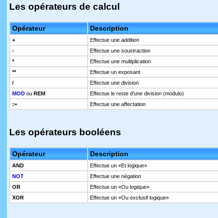
Les opérateurs de calcul
Opérateur
Description
+
Effectue une addition
-
Effectue une soustraction
*
Effectue une multiplication
**
Effectue un exposant
/
Effectue une division
MOD
ou
REM
Effectue le reste d'une division (modulo)
:=
Effectue une affectation
Les opérateurs booléens
Opérateur
Description
AND
Effectue un «Et logique»
NOT
Effectue une négation
OR
Effectue un «Ou logique»
XOR
Effectue un «Ou exclusif logique»