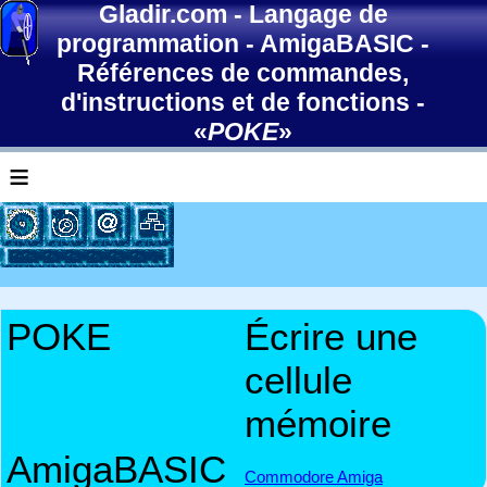
Gladir.com
-
Langage de
programmation
-
AmigaBASIC
-
Références de commandes,
d'instructions et de fonctions
-
«
POKE
»
≡
POKE
Écrire une
cellule
mémoire
AmigaBASIC
Commodore Amiga