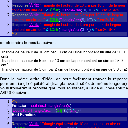
Write
Response
.
"Triangle de hauteur de 10 cm par 10 cm de largeur
CStr
contient un aire de "
&
(
TriangleArea
(
10
,
10
)
)
&
" cm2<BR>"
Write
Response
.
"Triangle de hauteur de 5 cm par 10 cm de largeur
CStr
contient un aire de "
&
(
TriangleArea
(
5
,
10
)
)
&
" cm2<BR>"
Write
Response
.
"Triangle de hauteur de 3 cm par 2 cm de largeur
CStr
contient un aire de "
&
(
TriangleArea
(
3
,
2
)
)
&
" cm2<BR>"
%>
on obtiendra le résultat suivant :
Triangle de hauteur de 10 cm par 10 cm de largeur contient un aire de 50.0
cm2
Triangle de hauteur de 5 cm par 10 cm de largeur contient un aire de 25.0
cm2
Triangle de hauteur de 3 cm par 2 cm de largeur contient un aire de 3.0 cm2
Dans le même ordre d'idée, on peut facilement trouver la réponse
pour un triangle équilatéral (triangle avec 3 côtés de même longueur).
Vous trouverez la réponse que vous souhaitez, à l'aide du code source
ASP 3.0 suivant :
<%
Function
EquilateralTriangleArea
(
s
)
Sqr
EquilateralTriangleArea
=
(
(
3
)
*
(
s
*
s
)
)
/
4
End
Function
Write
Response
.
"Triangle équilatéral de 10 cm contient un aire de