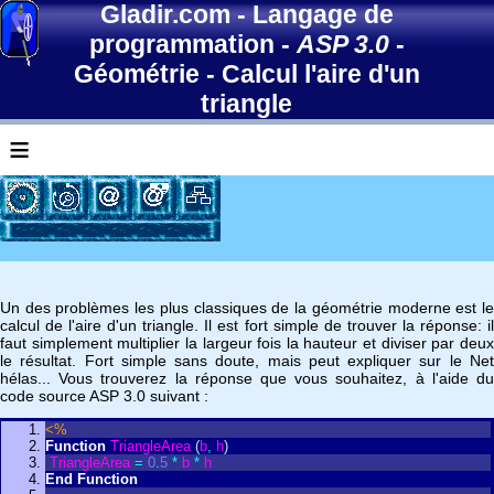
Gladir.com
-
Langage de
programmation
-
ASP 3.0
-
Géométrie
-
Calcul l'aire d'un
triangle
≡
Un des problèmes les plus classiques de la géométrie moderne est le
calcul de l'aire d'un triangle. Il est fort simple de trouver la réponse: il
faut simplement multiplier la largeur fois la hauteur et diviser par deux
le résultat. Fort simple sans doute, mais peut expliquer sur le Net
hélas... Vous trouverez la réponse que vous souhaitez, à l'aide du
code source ASP 3.0 suivant :
<%
Function
TriangleArea
(
b
,
h
)
TriangleArea
=
0
.
5
*
b
*
h
End
Function