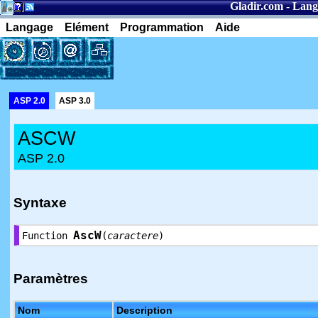
Gladir.com
-
Lang
Langage
Elément
Programmation
Aide
ASP 2.0
ASP 3.0
ASCW
ASP 2.0
Syntaxe
AscW
Function
(
caractere
)
Paramètres
Nom
Description