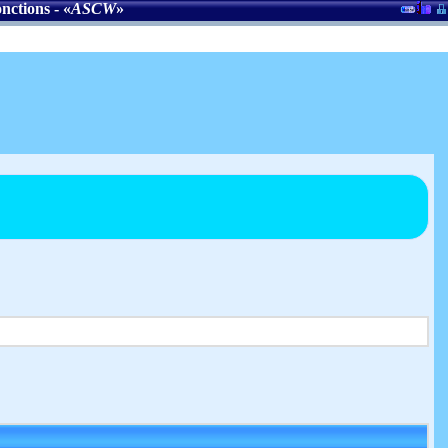
onctions
- «
ASCW
»