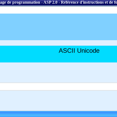
age de programmation
-
ASP 2.0
-
Référence d'instructions et de f
ASCII Unicode