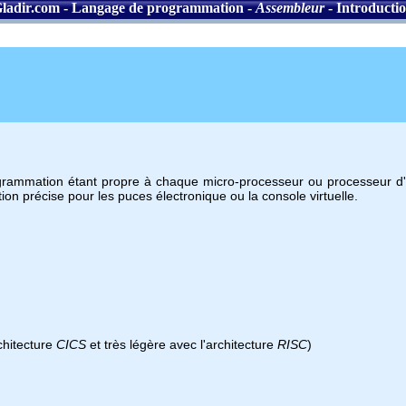
ladir.com
-
Langage de programmation
-
Assembleur
- Introducti
rammation étant propre à chaque micro-processeur ou processeur 
on précise pour les puces électronique ou la console virtuelle.
chitecture
CICS
et très légère avec l'architecture
RISC
)