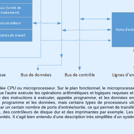
elée
CPU
ou microprocesseur. Sur le plan fonctionnel, le microprocesseu
e l'autre exécute les opérations arithmétiques et logiques requises
e des instructions à exécuter, appelée
programme
, et les données e
de programme et les données, mais certains types de processeurs ut
ar un certain nombre de ports d'entrée/sortie, ce qui permet de transf
ux, des contrôleurs de disque dur et des imprimantes par exemple. Le
tés. Il s'agit bien entendu d'une description très simplifiée d'un syst