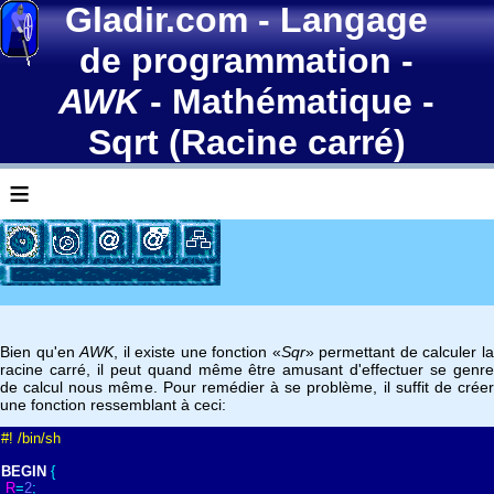
Gladir.com
-
Langage
de programmation
-
AWK
- Mathématique -
Sqrt (Racine carré)
≡
Bien qu'en
AWK
, il existe une fonction «
Sqr
» permettant de calculer l
racine carré, il peut quand même être amusant d'effectuer se genre
de calcul nous même. Pour remédier à se problème, il suffit de créer
une fonction ressemblant à ceci:
#! /bin/sh
BEGIN
{
R
=
2
;