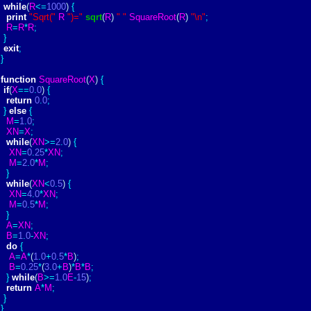
while
(
R
<
=
1000
)
{
print
"Sqrt("
R
")="
sqrt
(
R
)
" "
SquareRoot
(
R
)
"\n"
;
R
=
R
*
R
;
}
exit
;
}
function
SquareRoot
(
X
)
{
if
(
X
=
=
0
.
0
)
{
return
0
.
0
;
}
else
{
M
=
1
.
0
;
XN
=
X
;
while
(
XN
>
=
2
.
0
)
{
XN
=
0
.
25
*
XN
;
M
=
2
.
0
*
M
;
}
while
(
XN
<
0
.
5
)
{
XN
=
4
.
0
*
XN
;
M
=
0
.
5
*
M
;
}
A
=
XN
;
B
=
1
.
0
-
XN
;
do
{
A
=
A
*
(
1
.
0
+
0
.
5
*
B
)
;
B
=
0
.
25
*
(
3
.
0
+
B
)
*
B
*
B
;
}
while
(
B
>
=
1
.
0
E
-
15
)
;
return
A
*
M
;
}
}