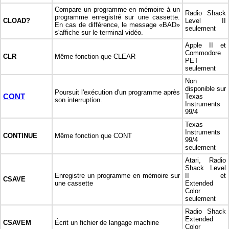
Compare un programme en mémoire à un
Radio Shack
programme enregistré sur une cassette.
CLOAD?
Level II
En cas de différence, le message «BAD»
seulement
s'affiche sur le terminal vidéo.
Apple II et
Commodore
CLR
Même fonction que CLEAR
PET
seulement
Non
disponible sur
Poursuit l'exécution d'un programme après
CONT
Texas
son interruption.
Instruments
99/4
Texas
Instruments
CONTINUE
Même fonction que CONT
99/4
seulement
Atari, Radio
Shack Level
Enregistre un programme en mémoire sur
II et
CSAVE
une cassette
Extended
Color
seulement
Radio Shack
Extended
CSAVEM
Écrit un fichier de langage machine
Color