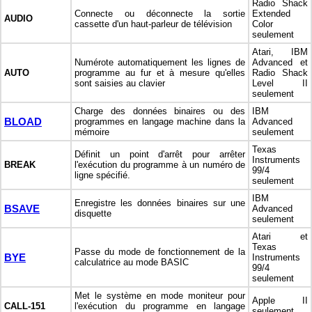
Radio Shack
Connecte ou déconnecte la sortie
Extended
AUDIO
cassette d'un haut-parleur de télévision
Color
seulement
Atari, IBM
Numérote automatiquement les lignes de
Advanced et
AUTO
programme au fur et à mesure qu'elles
Radio Shack
sont saisies au clavier
Level II
seulement
Charge des données binaires ou des
IBM
BLOAD
programmes en langage machine dans la
Advanced
mémoire
seulement
Texas
Définit un point d'arrêt pour arrêter
Instruments
BREAK
l'exécution du programme à un numéro de
99/4
ligne spécifié.
seulement
IBM
Enregistre les données binaires sur une
BSAVE
Advanced
disquette
seulement
Atari et
Texas
Passe du mode de fonctionnement de la
BYE
Instruments
calculatrice au mode BASIC
99/4
seulement
Met le système en mode moniteur pour
Apple II
CALL-151
l'exécution du programme en langage
seulement