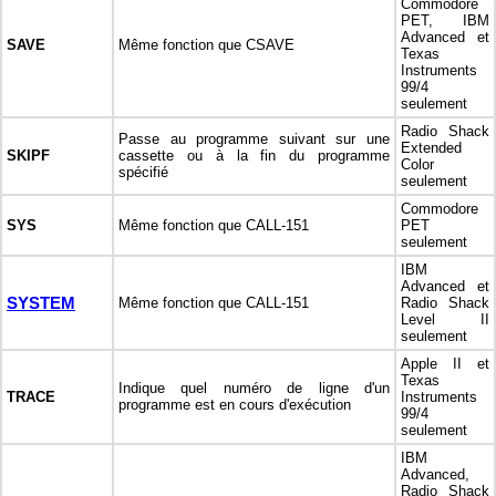
Commodore
PET, IBM
Advanced et
SAVE
Même fonction que CSAVE
Texas
Instruments
99/4
seulement
Radio Shack
Passe au programme suivant sur une
Extended
SKIPF
cassette ou à la fin du programme
Color
spécifié
seulement
Commodore
SYS
Même fonction que CALL-151
PET
seulement
IBM
Advanced et
SYSTEM
Même fonction que CALL-151
Radio Shack
Level II
seulement
Apple II et
Texas
Indique quel numéro de ligne d'un
TRACE
Instruments
programme est en cours d'exécution
99/4
seulement
IBM
Advanced,
Radio Shack