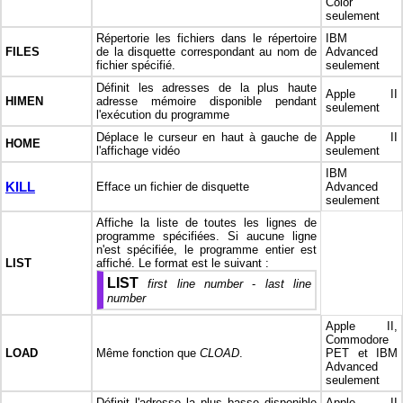
Color
seulement
Répertorie les fichiers dans le répertoire
IBM
FILES
de la disquette correspondant au nom de
Advanced
fichier spécifié.
seulement
Définit les adresses de la plus haute
Apple II
HIMEN
adresse mémoire disponible pendant
seulement
l'exécution du programme
Déplace le curseur en haut à gauche de
Apple II
HOME
l'affichage vidéo
seulement
IBM
KILL
Efface un fichier de disquette
Advanced
seulement
Affiche la liste de toutes les lignes de
programme spécifiées. Si aucune ligne
n'est spécifiée, le programme entier est
LIST
affiché. Le format est le suivant :
LIST
first line number
-
last line
number
Apple II,
Commodore
LOAD
Même fonction que
CLOAD
.
PET et IBM
Advanced
seulement
Définit l'adresse la plus basse disponible
Apple II