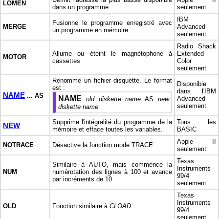
LOMEN
dans un programme
seulement
IBM
Fusionne le programme enregistré avec
MERGE
Advanced
un programme en mémoire
seulement
Radio Shack
Allume ou éteint le magnétophone à
Extended
MOTOR
cassettes
Color
seulement
Renomme un fichier disquette. Le format
Disponible
est :
dans l'IBM
NAME
... AS
NAME
Advanced
old diskette name
AS
new
seulement
diskette name
Supprime l'intégralité du programme de la
Tous les
NEW
mémoire et efface toutes les variables.
BASIC
Apple II
NOTRACE
Désactive la fonction mode TRACE
seulement
Texas
Similaire à AUTO, mais commence la
Instruments
NUM
numérotation des lignes à 100 et avance
99/4
par incréments de 10
seulement
Texas
Instruments
OLD
Fonction similaire à
CLOAD
99/4
seulement