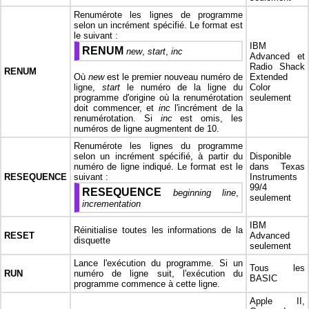
Renumérote les lignes de programme
selon un incrément spécifié. Le format est
le suivant :
IBM
RENUM
new
,
start
,
inc
Advanced et
Radio Shack
RENUM
Où
new
est le premier nouveau numéro de
Extended
ligne,
start
le numéro de la ligne du
Color
programme d'origine où la renumérotation
seulement
doit commencer, et
inc
l'incrément de la
renumérotation. Si
inc
est omis, les
numéros de ligne augmentent de 10.
Renumérote les lignes du programme
selon un incrément spécifié, à partir du
Disponible
numéro de ligne indiqué. Le format est le
dans Texas
RESEQUENCE
suivant :
Instruments
99/4
RESEQUENCE
beginning line
,
seulement
incrementation
IBM
Réinitialise toutes les informations de la
RESET
Advanced
disquette
seulement
Lance l'exécution du programme. Si un
Tous les
RUN
numéro de ligne suit, l'exécution du
BASIC
programme commence à cette ligne.
Apple II,