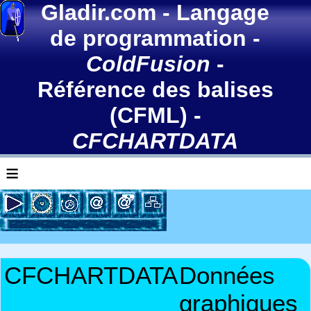
Gladir.com
-
Langage
de programmation
-
ColdFusion
-
Référence des balises
(CFML)
-
CFCHARTDATA
≡
CFCHARTDATA
Données
graphiques