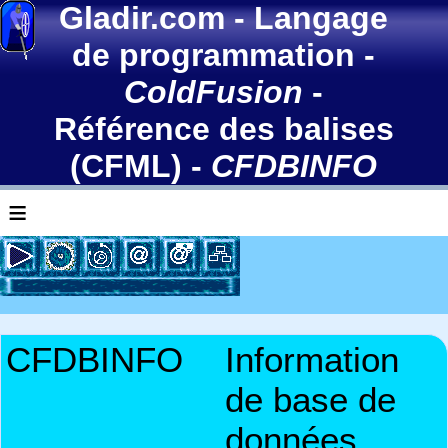
Gladir.com
-
Langage
de programmation
-
ColdFusion
-
Référence des balises
(CFML)
-
CFDBINFO
≡
CFDBINFO
Information
de base de
données