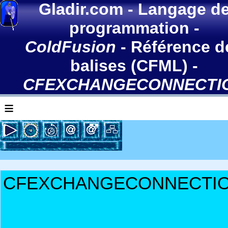
Gladir.com
-
Langage d
programmation
-
ColdFusion
-
Référence d
balises (CFML)
-
CFEXCHANGECONNECTI
≡
CFEXCHANGECONNECTI