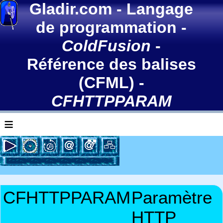
Gladir.com
-
Langage
de programmation
-
ColdFusion
-
Référence des balises
(CFML)
-
CFHTTPPARAM
≡
CFHTTPPARAM
Paramètre
HTTP