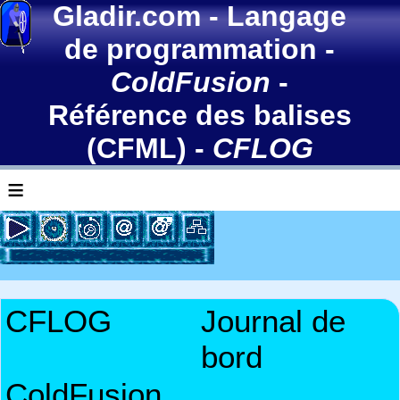
Gladir.com
-
Langage
de programmation
-
ColdFusion
-
Référence des balises
(CFML)
-
CFLOG
≡
CFLOG
Journal de
bord
ColdFusion