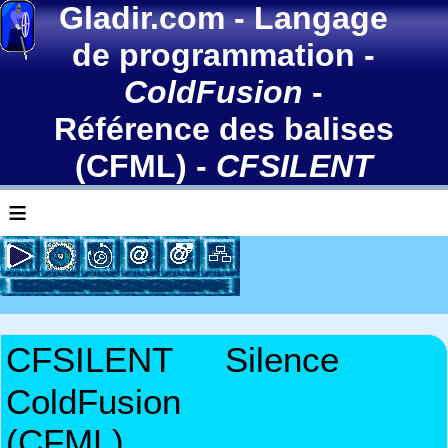
Gladir.com
-
Langage
de programmation
-
ColdFusion
-
Référence des balises
(CFML)
-
CFSILENT
≡
CFSILENT
Silence
ColdFusion
(CFML)