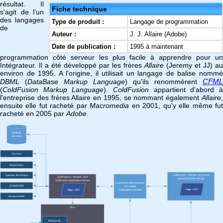
résultat. Il
Fiche technique
s'agit de l'un
des langages
Type de produit :
Langage de programmation
de
Auteur :
J. J. Allaire (Adobe)
Date de publication :
1995 à maintenant
programmation côté serveur les plus facile à apprendre pour un
Intégrateur. Il a été développé par les frères
Allaire
(Jeremy et JJ) au
environ de 1995. A l'origine, il utilisait un langage de balise nommé
CFML
DBML
(
DataBase Markup Language
) qu'ils renommèrent
(
ColdFusion Markup Language
).
ColdFusion
appartient d'abord 
l'entreprise des frères Allaire en 1995, se nommant également
Allaire
,
ensuite elle fut racheté par
Macromedia
en 2001, qu'y elle même fu
racheté en 2005 par
Adobe
.