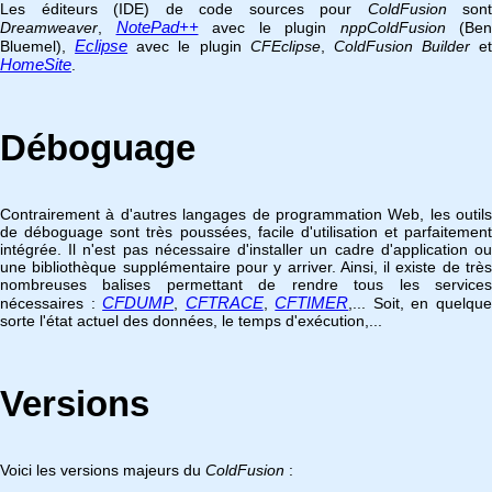
Les éditeurs (IDE) de code sources pour
ColdFusion
sont
NotePad++
Dreamweaver
,
avec le plugin
nppColdFusion
(Ben
Eclipse
Bluemel),
avec le plugin
CFEclipse
,
ColdFusion Builder
et
HomeSite
.
Déboguage
Contrairement à d'autres langages de programmation Web, les outils
de déboguage sont très poussées, facile d'utilisation et parfaitement
intégrée. Il n'est pas nécessaire d'installer un cadre d'application ou
une bibliothèque supplémentaire pour y arriver. Ainsi, il existe de très
nombreuses balises permettant de rendre tous les services
CFDUMP
CFTRACE
CFTIMER
nécessaires :
,
,
,... Soit, en quelqu
sorte l'état actuel des données, le temps d'exécution,...
Versions
Voici les versions majeurs du
ColdFusion
: