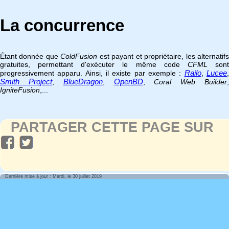
La concurrence
Étant donnée que
ColdFusion
est payant et propriétaire, les alternatif
gratuites, permettant d'exécuter le même code
CFML
son
Railo
Lucee
progressivement apparu. Ainsi, il existe par exemple :
,
Smith Project
BlueDragon
OpenBD
,
,
,
Coral Web Builder
IgniteFusion
,...
PARTAGER CETTE PAGE SUR
Dernière mise à jour : Mardi, le 30 juillet 2019