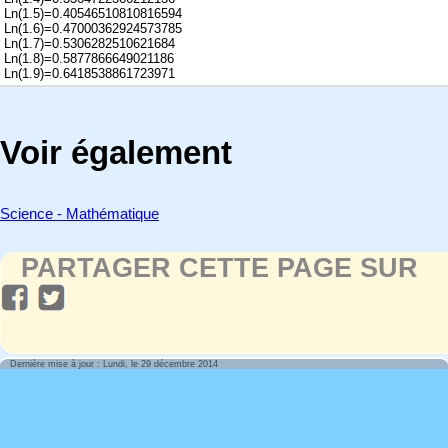
Ln(1.5)=0.40546510810816594
Ln(1.6)=0.47000362924573785
Ln(1.7)=0.5306282510621684
Ln(1.8)=0.5877866649021186
Ln(1.9)=0.6418538861723971
Voir également
Science - Mathématique
PARTAGER CETTE PAGE SUR
Dernière mise à jour : Lundi, le 29 décembre 2014