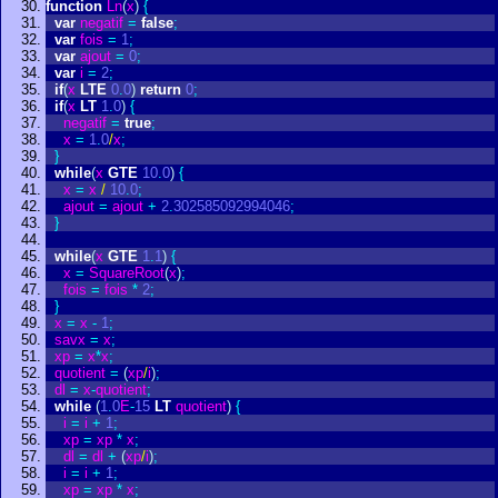
function
Ln
(
x
)
{
var
negatif
=
false
;
var
fois
=
1
;
var
ajout
=
0
;
var
i
=
2
;
if
(
x
LTE
0
.
0
)
return
0
;
if
(
x
LT
1
.
0
)
{
negatif
=
true
;
x
=
1
.
0
/
x
;
}
while
(
x
GTE
10
.
0
)
{
x
=
x
/
10
.
0
;
ajout
=
ajout
+
2
.
302585092994046
;
}
while
(
x
GTE
1
.
1
)
{
x
=
SquareRoot
(
x
)
;
fois
=
fois
*
2
;
}
x
=
x
-
1
;
savx
=
x
;
xp
=
x
*
x
;
quotient
=
(
xp
/
i
)
;
dl
=
x
-
quotient
;
while
(
1
.
0
E
-
15
LT
quotient
)
{
i
=
i
+
1
;
xp
=
xp
*
x
;
dl
=
dl
+
(
xp
/
i
)
;
i
=
i
+
1
;
xp
=
xp
*
x
;