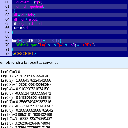
quotient
=
(
xp
/
i
)
;
dl
=
dl
-
quotient
;
}
dl
=
dl
*
fois
;
dl
=
dl
+
ajout
;
if
(
negatif
)
dl
=
-
dl
;
return
dl
;
}
for
(
I
=
0
;
I
LTE
2
.
0
;
I
=
I
+
0
.
1
)
{
WriteOutput
(
"Ln("
&
I
&
")="
&
Ln
(
I
)
&
"<BR>"
)
;
}
<
/
CFSCRIPT
>
on obtiendra le résultat suivant :
Ln(0.0)=0.0
Ln(0.1)=-2.302585092994046
Ln(0.2)=-1.6094379124341056
Ln(0.3)=-1.2039728043259357
Ln(0.4)=-0.916290731874156
Ln(0.5)=-0.6931471805599471
Ln(0.6)=-0.5108256237659916
Ln(0.7)=-0.3566749439387316
Ln(0.8)=-0.22314355131420963
Ln(0.9)=-0.10536051565782642
Ln(1.0)=0.09531017980432469
Ln(1.2)=0.18232155679395437
Ln(1.3)=0.2623642644674894
Ln(1.4)=0.3364722366212136