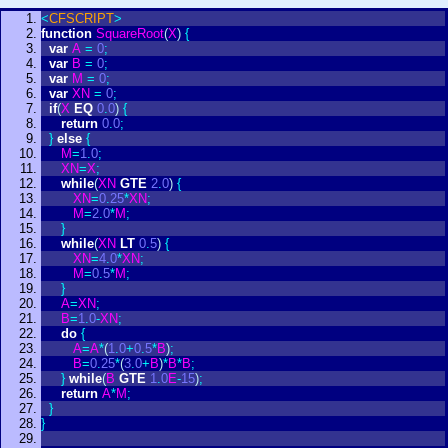
<
CFSCRIPT
>
function
SquareRoot
(
X
)
{
var
A
=
0
;
var
B
=
0
;
var
M
=
0
;
var
XN
=
0
;
if
(
X
EQ
0
.
0
)
{
return
0
.
0
;
}
else
{
M
=
1
.
0
;
XN
=
X
;
while
(
XN
GTE
2
.
0
)
{
XN
=
0
.
25
*
XN
;
M
=
2
.
0
*
M
;
}
while
(
XN
LT
0
.
5
)
{
XN
=
4
.
0
*
XN
;
M
=
0
.
5
*
M
;
}
A
=
XN
;
B
=
1
.
0
-
XN
;
do
{
A
=
A
*
(
1
.
0
+
0
.
5
*
B
)
;
B
=
0
.
25
*
(
3
.
0
+
B
)
*
B
*
B
;
}
while
(
B
GTE
1
.
0
E
-
15
)
;
return
A
*
M
;
}
}