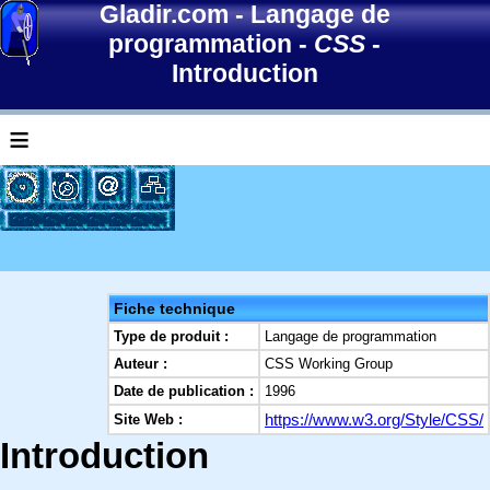
Gladir.com
-
Langage de
programmation
-
CSS
-
Introduction
≡
Fiche technique
Type de produit :
Langage de programmation
Auteur :
CSS Working Group
Date de publication :
1996
https://www.w3.org/Style/CSS/
Site Web :
Introduction