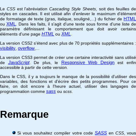
Le
CSS
est l'abréviation
Cascading Style Sheets
, soit des feuilles d
styles en cascades. Il est utilisé afin d'enlever le maximum d'élément
HTML
de formatage de texte (gras, italique, souligné,...) du fichier de
XML
ou
. Dans les faits, il s'agit d'une texte sous forme d'une liste d
paramètre définissant le comportement que doit avoir certains
HTML
XML
éléments d'une page
ou
.
La version CSS2 s'étend avec plus de 70 propriétés supplémentaires :
visibility
overflow
,
,...
La version CSS3 permet de créer une certaine interactivité sans utilisé
JavaScript
Responsive Web Design
de
. De plus, le
est enfi
accessible à partir de cette version.
Dans le CSS, il y a toujours le manque de la possibilité d'utiliser des
variables, des fonctions et d'écrire des petits programmes. Pour ce
faire, on doit encore à l'heure actuel, utiliser des langages de
sass
programmation comme
ou
scss
.
Remarque
SASS
Si vous souhaitez compiler votre code
en
CSS
, vou