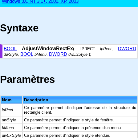
Windows 9X, NT 3.1+, 2000, XP, 2003
Syntaxe
BOOL
AdjustWindowRectEx
DWORD
( LPRECT
lpRect
,
BOOL
DWORD
dwStyle
,
bMenu
,
dwExStyle
);
Paramètres
Nom
Description
Ce paramètre permet d'indiquer l'adresse de la structure du
lpRect
rectangle client.
dwStyle
Ce paramètre permet d'indiquer le style de fenêtre.
bMenu
Ce paramètre permet d'indiquer la présence d'un menu.
dwExStyle
Ce paramètre permet d'indiquer le style étendue.