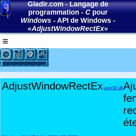
Gladir.com
-
Langage de
programmation
-
C
pour
Windows
-
API de Windows
-
«
AdjustWindowRectEx
»
≡
AdjustWindowRectEx
Aj
user32.dll
fe
re
ét