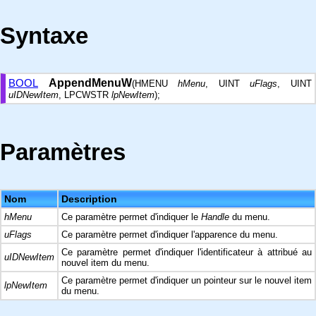
Syntaxe
BOOL
AppendMenuW
(HMENU
hMenu
, UINT
uFlags
, UINT
uIDNewItem
, LPCWSTR
lpNewItem
);
Paramètres
Nom
Description
hMenu
Ce paramètre permet d'indiquer le
Handle
du menu.
uFlags
Ce paramètre permet d'indiquer l'apparence du menu.
Ce paramètre permet d'indiquer l'identificateur à attribué au
uIDNewItem
nouvel item du menu.
Ce paramètre permet d'indiquer un pointeur sur le nouvel item
lpNewItem
du menu.