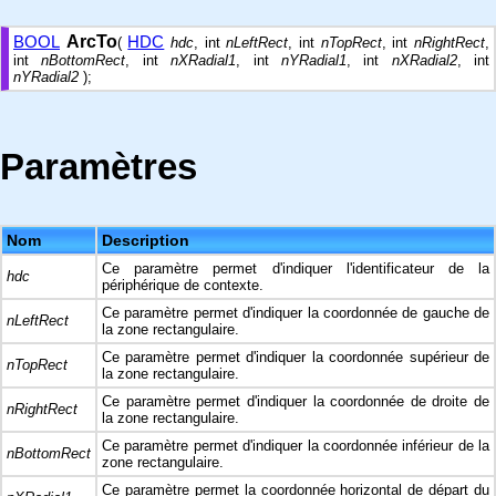
BOOL
ArcTo
HDC
(
hdc
, int
nLeftRect
, int
nTopRect
, int
nRightRect
,
int
nBottomRect
, int
nXRadial1
, int
nYRadial1
, int
nXRadial2
, int
nYRadial2
);
Paramètres
Nom
Description
Ce paramètre permet d'indiquer l'identificateur de la
hdc
périphérique de contexte.
Ce paramètre permet d'indiquer la coordonnée de gauche de
nLeftRect
la zone rectangulaire.
Ce paramètre permet d'indiquer la coordonnée supérieur de
nTopRect
la zone rectangulaire.
Ce paramètre permet d'indiquer la coordonnée de droite de
nRightRect
la zone rectangulaire.
Ce paramètre permet d'indiquer la coordonnée inférieur de la
nBottomRect
zone rectangulaire.
Ce paramètre permet la coordonnée horizontal de départ du