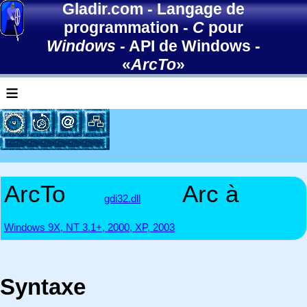
Gladir.com
-
Langage de
programmation
-
C
pour
Windows
-
API de Windows
-
«
ArcTo
»
≡
ArcTo
Arc à
gdi32.dll
Windows 9X, NT 3.1+, 2000, XP, 2003
Syntaxe