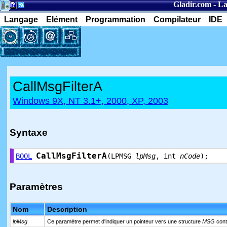
Gladir.com
-
La
Langage
Elément
Programmation
Compilateur
IDE
CallMsgFilterA
Windows 9X, NT 3.1+, 2000, XP, 2003
Syntaxe
CallMsgFilterA
BOOL
(LPMSG
lpMsg
, int
nCode
);
Paramètres
Nom
Description
lpMsg
Ce paramètre permet d'indiquer un pointeur vers une structure
MSG
cont