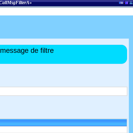
CallMsgFilterA
»
message de filtre