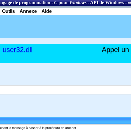
ngage de programmation
-
C
pour
Windows
-
API de Windows
- «
Outils
Annexe
Aide
user32.dll
Appel un 
enant le message à passer à la procédure en crochet.