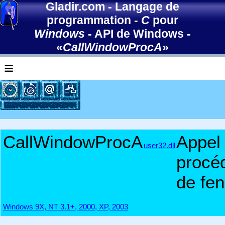
Gladir.com
-
Langage de
programmation
-
C
pour
Windows
-
API de Windows
-
«
CallWindowProcA
»
≡
CallWindowProcA
Appel 
user32.dll
procé
de fen
Windows 9X, NT 3.1+, 2000, XP, 2003