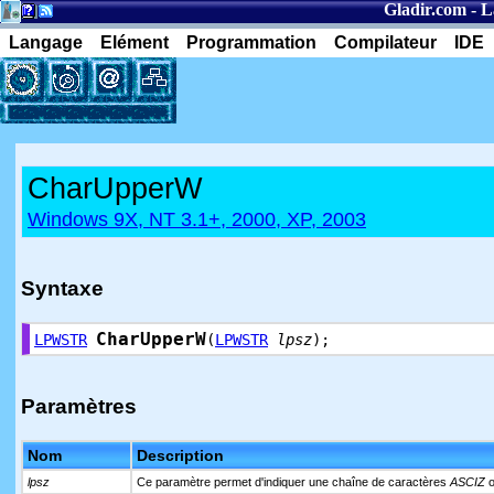
Gladir.com
-
L
Langage
Elément
Programmation
Compilateur
IDE
CharUpperW
Windows 9X, NT 3.1+, 2000, XP, 2003
Syntaxe
CharUpperW
LPWSTR
(
LPWSTR
lpsz
);
Paramètres
Nom
Description
lpsz
Ce paramètre permet d'indiquer une chaîne de caractères
ASCIZ
o