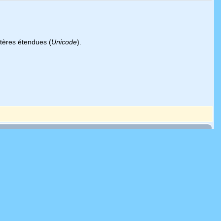
ctères étendues (
Unicode
).