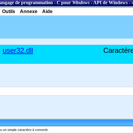
angage de programmation
-
C
pour
Windows
-
API de Windows
- 
Outils
Annexe
Aide
user32.dll
Caractèr
u un simple caractère à convertir.