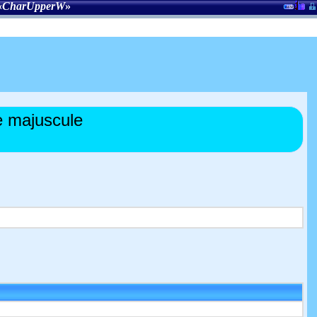
«
CharUpperW
»
e majuscule