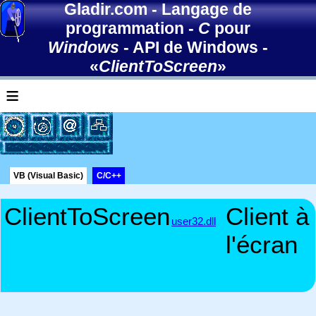
Gladir.com
-
Langage de
programmation
-
C
pour
Windows
-
API de Windows
-
«
ClientToScreen
»
≡
VB (Visual Basic)
C/C++
ClientToScreen
Client à
user32.dll
l'écran