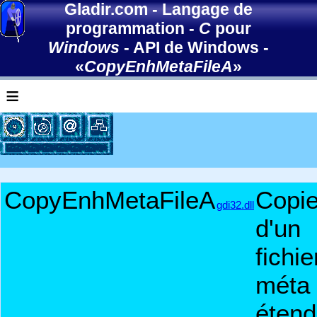
Gladir.com
-
Langage de
programmation
-
C
pour
Windows
-
API de Windows
-
«
CopyEnhMetaFileA
»
≡
CopyEnhMetaFileA
Copi
gdi32.dll
d'un
fichie
méta
éten