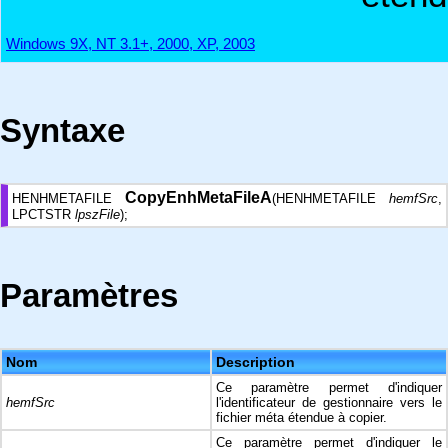
Windows 9X, NT 3.1+, 2000, XP, 2003
Syntaxe
CopyEnhMetaFileA
HENHMETAFILE
(HENHMETAFILE
hemfSrc
,
LPCTSTR
lpszFile
);
Paramètres
Nom
Description
Ce paramètre permet d'indiquer
hemfSrc
l'identificateur de gestionnaire vers le
fichier méta étendue à copier.
Ce paramètre permet d'indiquer le