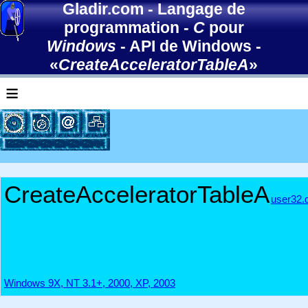
Gladir.com
-
Langage de
programmation
-
C
pour
Windows
-
API de Windows
-
«
CreateAcceleratorTableA
»
≡
CreateAcceleratorTableA
user32.d
Windows 9X, NT 3.1+, 2000, XP, 2003