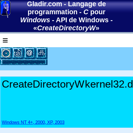
Gladir.com
-
Langage de
programmation
-
C
pour
Windows
-
API de Windows
-
«
CreateDirectoryW
»
≡
CreateDirectoryW
kernel32.d
Windows NT 4+, 2000, XP, 2003