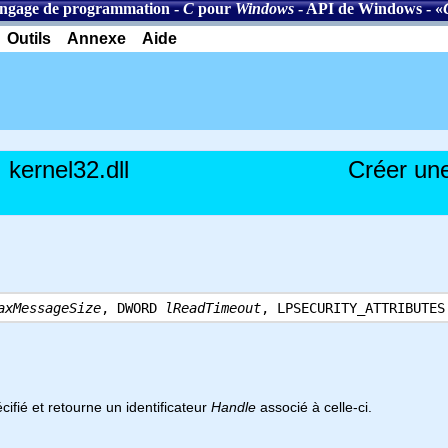
ngage de programmation
-
C
pour
Windows
-
API de Windows
- «
Outils
Annexe
Aide
kernel32.dll
Créer une
axMessageSize
, DWORD
lReadTimeout
, LPSECURITY_ATTRIBUTE
ifié et retourne un identificateur
Handle
associé à celle-ci.