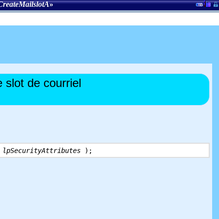
CreateMailslotA
»
 slot de courriel
S
lpSecurityAttributes
);