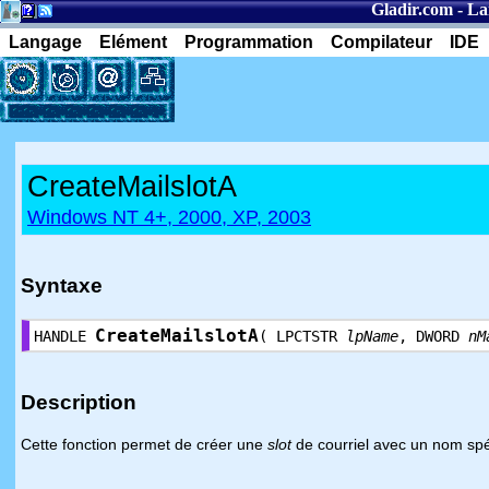
Gladir.com
-
La
Langage
Elément
Programmation
Compilateur
IDE
CreateMailslotA
Windows NT 4+, 2000, XP, 2003
Syntaxe
CreateMailslotA
HANDLE
( LPCTSTR
lpName
, DWORD
nM
Description
Cette fonction permet de créer une
slot
de courriel avec un nom spéc