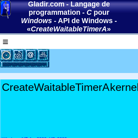
Gladir.com
-
Langage de
programmation
-
C
pour
Windows
-
API de Windows
-
«
CreateWaitableTimerA
»
≡
CreateWaitableTimerA
kernel