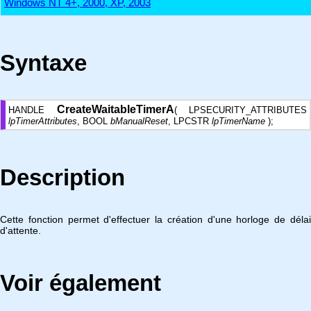
Windows NT 4+, 2000, XP, 2003
Syntaxe
CreateWaitableTimerA
HANDLE
( LPSECURITY_ATTRIBUTES
lpTimerAttributes
, BOOL
bManualReset
, LPCSTR
lpTimerName
);
Description
Cette fonction permet d'effectuer la création d'une horloge de délai
d'attente.
Voir également