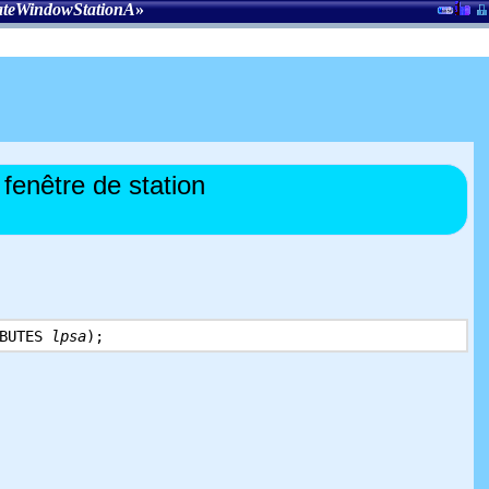
ateWindowStationA
»
fenêtre de station
IBUTES
lpsa
);