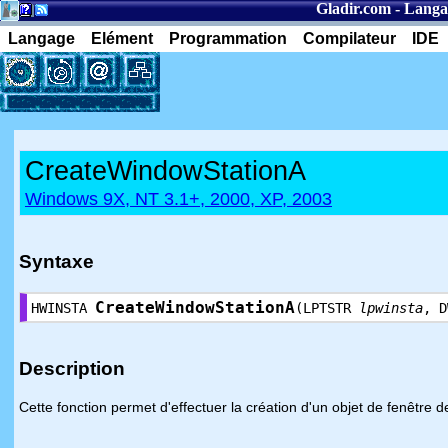
Gladir.com
-
Langa
Langage
Elément
Programmation
Compilateur
IDE
CreateWindowStationA
Windows 9X, NT 3.1+, 2000, XP, 2003
Syntaxe
CreateWindowStationA
HWINSTA
(LPTSTR
lpwinsta
, 
Description
Cette fonction permet d'effectuer la création d'un objet de fenêtre de