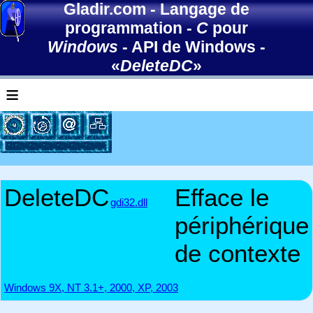
Gladir.com
-
Langage de
programmation
-
C
pour
Windows
-
API de Windows
-
«
DeleteDC
»
≡
DeleteDC
Efface le
gdi32.dll
périphérique
de contexte
Windows 9X, NT 3.1+, 2000, XP, 2003