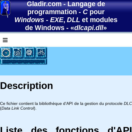
Gladir.com
-
Langage de
programmation
-
C
pour
Windows
-
EXE
,
DLL
et modules
de Windows
- «
dlcapi.dll
»
≡
Description
Ce fichier contient la bibliothèque d'API de la gestion du protocole
DLC
(
Data Link Control
).
Liste des fonctions d'API