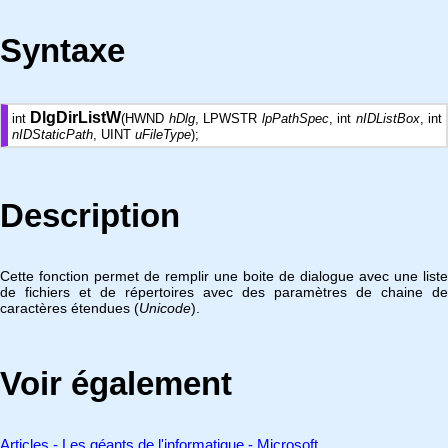
Syntaxe
DlgDirListW
int
(HWND
hDlg
, LPWSTR
lpPathSpec
, int
nIDListBox
, int
nIDStaticPath
, UINT
uFileType
);
Description
Cette fonction permet de remplir une boite de dialogue avec une liste
de fichiers et de répertoires avec des paramètres de chaine de
caractères étendues (
Unicode
).
Voir également
Articles - Les géants de l'informatique - Microsoft