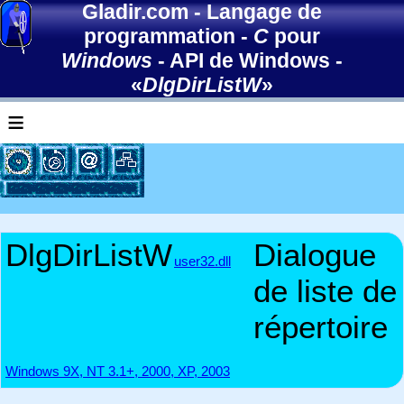
Gladir.com
-
Langage de
programmation
-
C
pour
Windows
-
API de Windows
-
«
DlgDirListW
»
≡
DlgDirListW
Dialogue
user32.dll
de liste de
répertoire
Windows 9X, NT 3.1+, 2000, XP, 2003