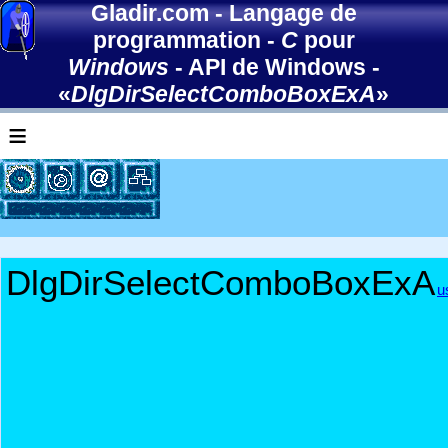
Gladir.com
-
Langage de
programmation
-
C
pour
Windows
-
API de Windows
-
«
DlgDirSelectComboBoxExA
»
≡
DlgDirSelectComboBoxExA
u