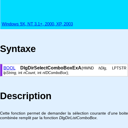
Windows 9X, NT 3.1+, 2000, XP, 2003
Syntaxe
BOOL
DlgDirSelectComboBoxExA
(HWND
hDlg
, LPTSTR
lpString
, int
nCount
, int
nIDComboBox
);
Description
Cette fonction permet de demander la sélection courante d'une boite
combinée remplit par la fonction
DlgDirListComboBox
.