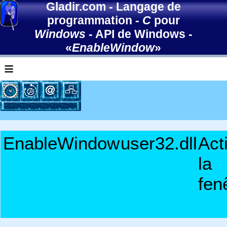
Gladir.com
-
Langage de
programmation
-
C
pour
Windows
-
API de Windows
-
«
EnableWindow
»
≡
EnableWindow
user32.dll
Act
la
fen