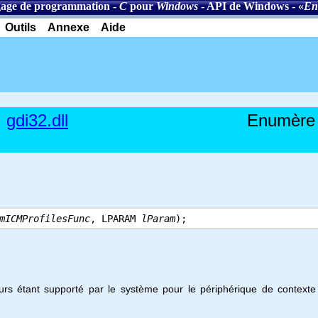
age de programmation
-
C
pour
Windows
-
API de Windows
- «
En
Outils
Annexe
Aide
gdi32.dll
Enumère 
mICMProfilesFunc
, LPARAM
lParam
);
leurs étant supporté par le système pour le périphérique de contex