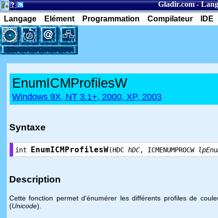
Gladir.com
-
Lang
Langage
Elément
Programmation
Compilateur
IDE
EnumICMProfilesW
Windows 9X, NT 3.1+, 2000, XP, 2003
Syntaxe
EnumICMProfilesW
int
(HDC
hDC
, ICMENUMPROCW
lpEnu
Description
Cette fonction permet d'énumérer les différents profiles de cou
(
Unicode
).