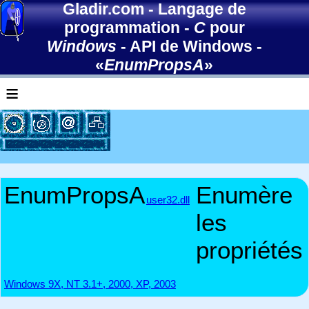
Gladir.com
-
Langage de
programmation
-
C
pour
Windows
-
API de Windows
-
«
EnumPropsA
»
≡
EnumPropsA
Enumère
user32.dll
les
propriétés
Windows 9X, NT 3.1+, 2000, XP, 2003