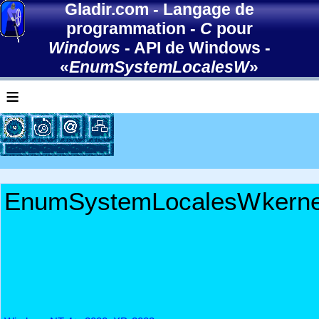
Gladir.com
-
Langage de
programmation
-
C
pour
Windows
-
API de Windows
-
«
EnumSystemLocalesW
»
≡
EnumSystemLocalesW
kerne