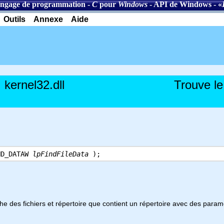
ngage de programmation
-
C
pour
Windows
-
API de Windows
- «
Outils
Annexe
Aide
kernel32.dll
Trouve le
ND_DATAW
lpFindFileData
);
che des fichiers et répertoire que contient un répertoire avec des par