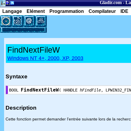
Gladir.com
-
La
Langage
Elément
Programmation
Compilateur
IDE
FindNextFileW
Windows NT 4+, 2000, XP, 2003
Syntaxe
FindNextFileW
BOOL
( HANDLE
hFindFile
, LPWIN32_FI
Description
Cette fonction permet demander l'entrée suivante lors de la recher