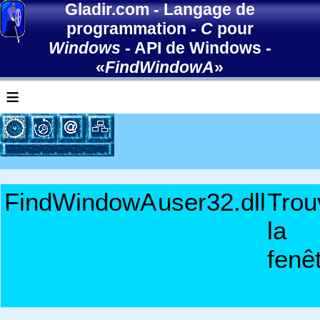
Gladir.com
-
Langage de
programmation
-
C
pour
Windows
-
API de Windows
-
«
FindWindowA
»
≡
FindWindowA
user32.dll
Trou
la
fenê