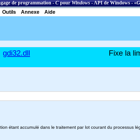
gage de programmation
-
C
pour
Windows
-
API de Windows
- «
G
Outils
Annexe
Aide
gdi32.dll
Fixe la li
ion étant accumulé dans le traitement par lot courant du processus lé