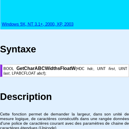
Windows 9X, NT 3.1+, 2000, XP, 2003
Syntaxe
GetCharABCWidthsFloatW
BOOL
(HDC
hdc
, UINT
first
, UINT
last
, LPABCFLOAT
abcf
);
Description
Cette fonction permet de demander la largeur, dans son unité de
mesure logique, de caractères consécutifs dans une rangée données
d'une police de caractères courant avec des paramètres de chaine de
caractères étendues (
Unicode
).