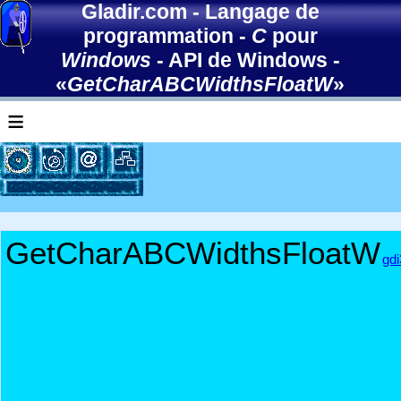
Gladir.com
-
Langage de
programmation
-
C
pour
Windows
-
API de Windows
-
«
GetCharABCWidthsFloatW
»
≡
GetCharABCWidthsFloatW
gdi