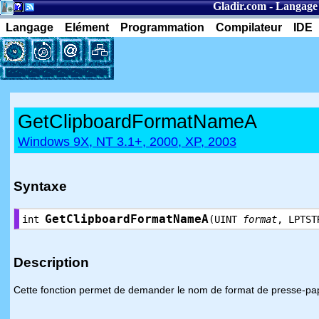
Gladir.com
-
Langage
Langage
Elément
Programmation
Compilateur
IDE
GetClipboardFormatNameA
Windows 9X, NT 3.1+, 2000, XP, 2003
Syntaxe
GetClipboardFormatNameA
int
(UINT
format
, LPTS
Description
Cette fonction permet de demander le nom de format de presse-pap