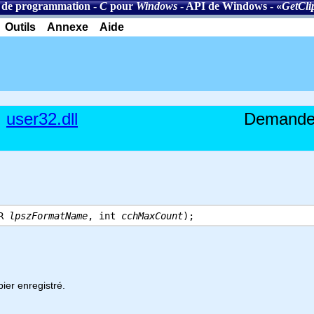
 de programmation
-
C
pour
Windows
-
API de Windows
- «
GetCl
Outils
Annexe
Aide
user32.dll
Demande 
TR
lpszFormatName
, int
cchMaxCount
);
ier enregistré.