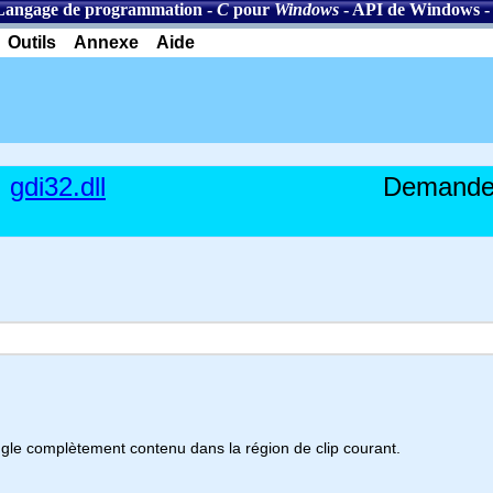
Langage de programmation
-
C
pour
Windows
-
API de Windows
-
Outils
Annexe
Aide
gdi32.dll
Demande 
gle complètement contenu dans la région de clip courant.