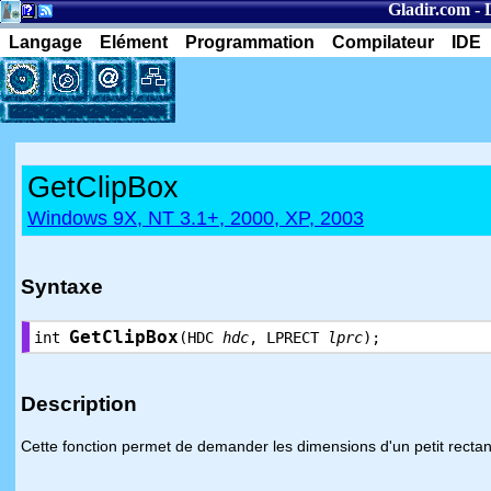
Gladir.com
-
Langage
Elément
Programmation
Compilateur
IDE
GetClipBox
Windows 9X, NT 3.1+, 2000, XP, 2003
Syntaxe
GetClipBox
int
(HDC
hdc
, LPRECT
lprc
);
Description
Cette fonction permet de demander les dimensions d'un petit rectan