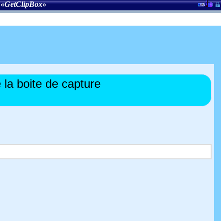
 «
GetClipBox
»
la boite de capture