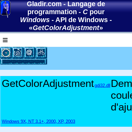
Gladir.com
-
Langage de
programmation
-
C
pour
Windows
-
API de Windows
-
«
GetColorAdjustment
»
≡
GetColorAdjustment
Dem
gdi32.dll
coul
d'aj
Windows 9X, NT 3.1+, 2000, XP, 2003