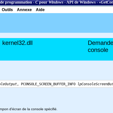
de programmation
-
C
pour
Windows
-
API de Windows
- «
GetCon
Outils
Annexe
Aide
kernel32.dll
Demande l
console
oleOutput
, PCONSOLE_SCREEN_BUFFER_INFO
lpConsoleScreenBu
mpon d'écran de la console spécifié.