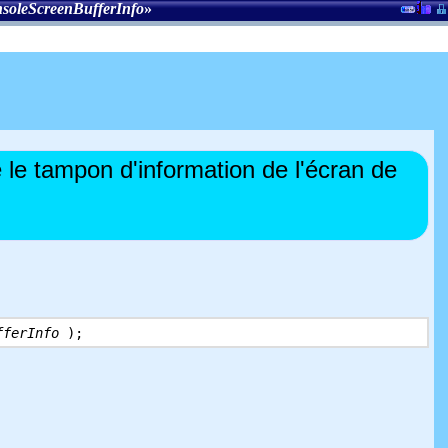
soleScreenBufferInfo
»
e tampon d'information de l'écran de
fferInfo
);