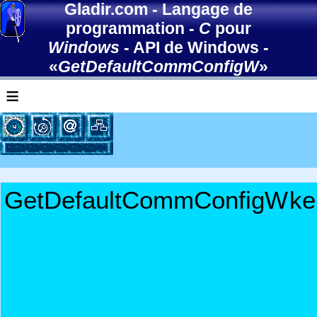
Gladir.com
-
Langage de
programmation
-
C
pour
Windows
-
API de Windows
-
«
GetDefaultCommConfigW
»
≡
GetDefaultCommConfigW
ke