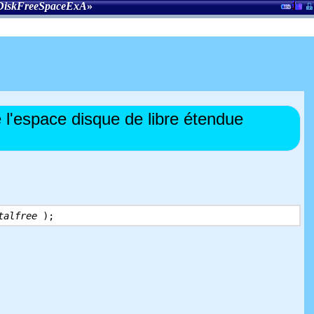
DiskFreeSpaceExA
»
l'espace disque de libre étendue
talfree
);