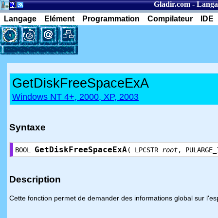
Gladir.com
-
Langa
Langage
Elément
Programmation
Compilateur
IDE
GetDiskFreeSpaceExA
Windows NT 4+, 2000, XP, 2003
Syntaxe
GetDiskFreeSpaceExA
BOOL
( LPCSTR
root
, PULARGE
Description
Cette fonction permet de demander des informations global sur l'esp