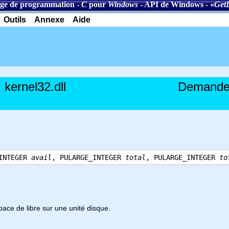
ge de programmation
-
C
pour
Windows
-
API de Windows
- «
Get
Outils
Annexe
Aide
kernel32.dll
Demande 
_INTEGER
avail
, PULARGE_INTEGER
total
, PULARGE_INTEGER
to
ace de libre sur une unité disque.