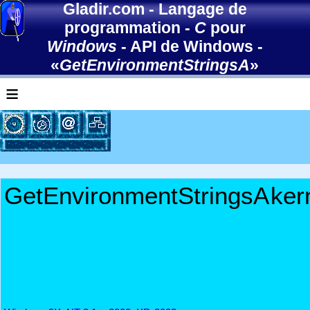
Gladir.com
-
Langage de
programmation
-
C
pour
Windows
-
API de Windows
-
«
GetEnvironmentStringsA
»
≡
GetEnvironmentStringsA
ker