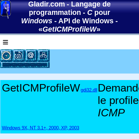
Gladir.com
-
Langage de
programmation
-
C
pour
Windows
-
API de Windows
-
«
GetICMProfileW
»
≡
GetICMProfileW
Demand
gdi32.dll
le profile
ICMP
Windows 9X, NT 3.1+, 2000, XP, 2003